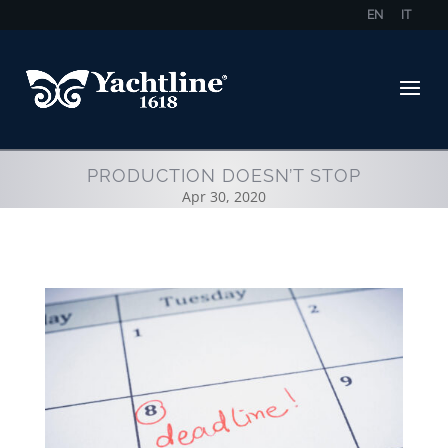
EN
IT
PRODUCTION DOESN’T STOP
Apr 30, 2020