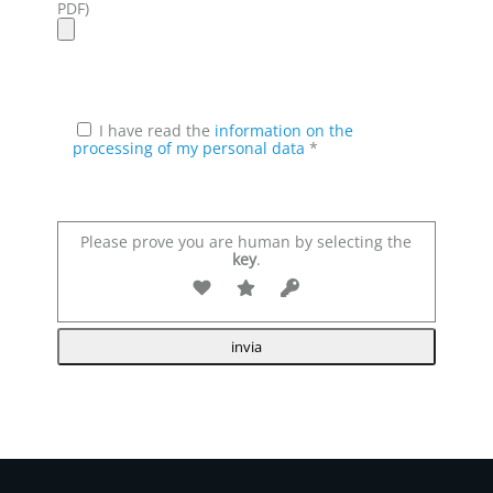
PDF)
I have read the
information on the
processing of my personal data
*
Please prove you are human by selecting the
key
.