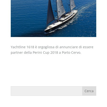
Yachtline 1618 è orgogliosa di annunciare di essere
partner della Perini Cup 2018 a Porto Cervo.