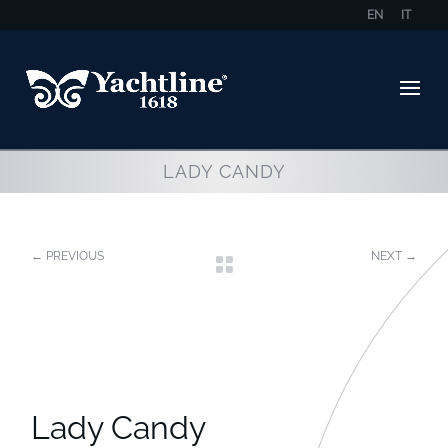
EN
IT
LADY CANDY
←
PREVIOUS
NEXT
→

Lady Candy